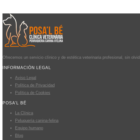
Ofrecemos un servicio clínico y de estética veterinaria profesional, sin olv
INFORMACIÓN LEGAL
Aviso Legal
Política de Privacidad
Política de Cookies
POSA’L BÉ
La Clínica
Peluquería canina-felina
Equipo humano
Blog