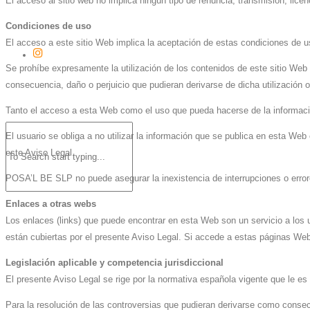
El acceso al sitio web no implica ningún tipo de renuncia, transmisión, li
Condiciones de uso
El acceso a este sitio Web implica la aceptación de estas condiciones de us
Se prohíbe expresamente la utilización de los contenidos de este sitio Web
consecuencia, daño o perjuicio que pudieran derivarse de dicha utilización o
Tanto el acceso a esta Web como el uso que pueda hacerse de la informació
El usuario se obliga a no utilizar la información que se publica en esta Web c
este Aviso Legal.
POSA’L BE SLP no puede asegurar la inexistencia de interrupciones o error
Enlaces a otras webs
Los enlaces (links) que puede encontrar en esta Web son un servicio a los
están cubiertas por el presente Aviso Legal. Si accede a estas páginas Web
Legislación aplicable y competencia jurisdiccional
El presente Aviso Legal se rige por la normativa española vigente que le es 
Para la resolución de las controversias que pudieran derivarse como consecu