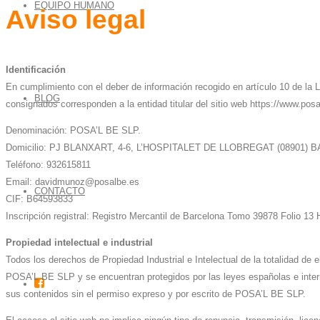
EQUIPO HUMANO
Aviso legal
Identificación
En cumplimiento con el deber de información recogido en artículo 10 de la 
BLOG
consignados corresponden a la entidad titular del sitio web https://www.posa
Denominación: POSA’L BE SLP.
Domicilio: PJ BLANXART, 4-6, L’HOSPITALET DE LLOBREGAT (08901
Teléfono: 932615811
Email: davidmunoz@posalbe.es
CONTACTO
CIF: B64593833
Inscripción registral: Registro Mercantil de Barcelona Tomo 39878 Folio 13
Propiedad intelectual e industrial
Todos los derechos de Propiedad Industrial e Intelectual de la totalidad d
POSA’L BE SLP y se encuentran protegidos por las leyes españolas e interna
sus contenidos sin el permiso expreso y por escrito de POSA’L BE SLP.