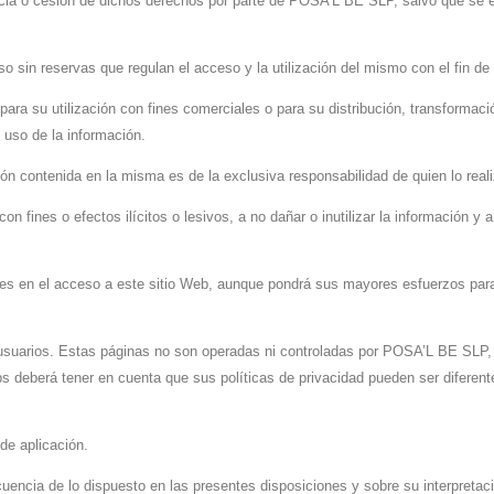
cencia o cesión de dichos derechos por parte de POSA’L BE SLP, salvo que se 
o sin reservas que regulan el acceso y la utilización del mismo con el fin de
 para su utilización con fines comerciales o para su distribución, transfor
 uso de la información.
n contenida en la misma es de la exclusiva responsabilidad de quien lo reali
on fines o efectos ilícitos o lesivos, a no dañar o inutilizar la información y 
es en el acceso a este sitio Web, aunque pondrá sus mayores esfuerzos para 
 usuarios. Estas páginas no son operadas ni controladas por POSA’L BE SLP, 
s deberá tener en cuenta que sus políticas de privacidad pueden ser diferente
de aplicación.
encia de lo dispuesto en las presentes disposiciones y sobre su interpretació