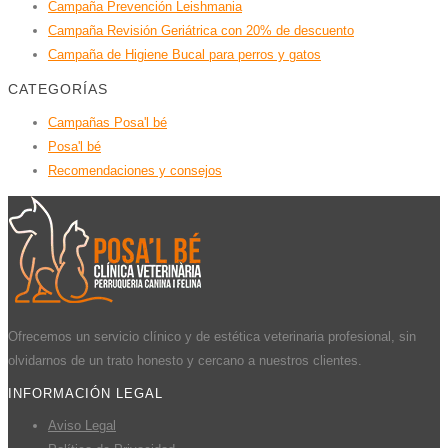
Campaña Prevención Leishmania
Campaña Revisión Geriátrica con 20% de descuento
Campaña de Higiene Bucal para perros y gatos
CATEGORÍAS
Campañas Posa'l bé
Posa'l bé
Recomendaciones y consejos
Ofrecemos un servicio clínico y de estética veterinaria profesional, sin
olvidarnos de un trato honesto y cercano a nuestros clientes.
INFORMACIÓN LEGAL
Aviso Legal