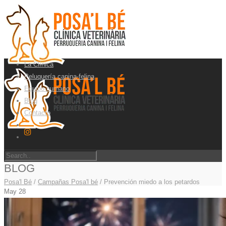
La Clínica
Peluquería canina-felina
Equipo humano
Blog
Contacto
BLOG
Posa'l Bé
/
Campañas Posa'l bé
/
Prevención miedo a los petardos
May
28