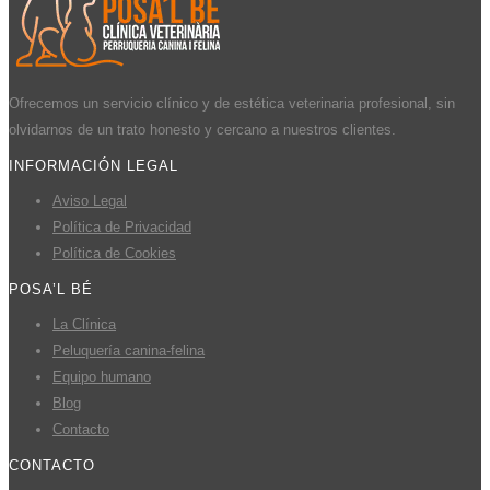
Ofrecemos un servicio clínico y de estética veterinaria profesional, sin
olvidarnos de un trato honesto y cercano a nuestros clientes.
INFORMACIÓN LEGAL
Aviso Legal
Política de Privacidad
Política de Cookies
POSA’L BÉ
La Clínica
Peluquería canina-felina
Equipo humano
Blog
Contacto
CONTACTO