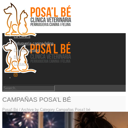
La Clínica
Peluquería canina-felina
Equipo humano
Blog
Contacto
CAMPAÑAS POSA’L BÉ
Posa'l Bé
/
Archive by Category Campañas Posa’l bé