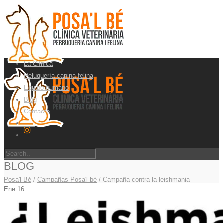
La Clínica
Peluquería canina-felina
Equipo humano
Blog
Contacto
BLOG
Posa'l Bé
/
Campañas Posa'l bé
/
Campaña contra la leishmania
Ene
16