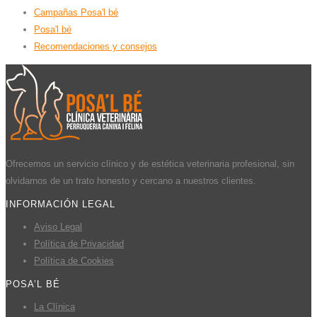
Campañas Posa'l bé
Posa'l bé
Recomendaciones y consejos
Ofrecemos un servicio clínico y de estética veterinaria profesional, sin
olvidarnos de un trato honesto y cercano a nuestros clientes.
INFORMACIÓN LEGAL
Aviso Legal
Política de Privacidad
Política de Cookies
POSA’L BÉ
La Clínica